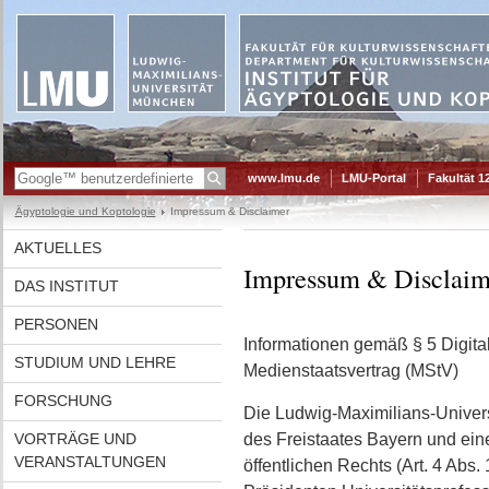
www.lmu.de
LMU-Portal
Fakultät 1
Ägyptologie und Koptologie
Impressum & Disclaimer
AKTUELLES
Impressum & Disclaim
DAS INSTITUT
PERSONEN
Informationen gemäß § 5 Digita
STUDIUM UND LEHRE
Medienstaatsvertrag (MStV)
FORSCHUNG
Die Ludwig-Maximilians-Universi
VORTRÄGE UND
des Freistaates Bayern und ein
VERANSTALTUNGEN
öffentlichen Rechts (Art. 4 Abs.